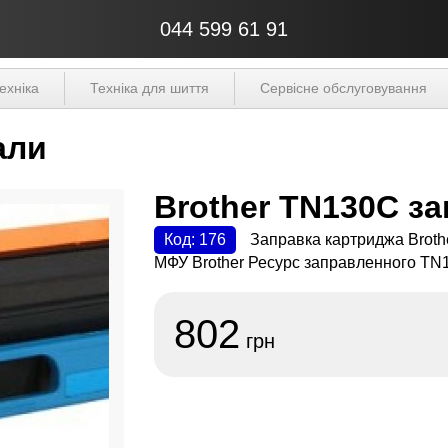
044 599 61 91
ехніка
Техніка для шиття
Сервісне обслуговування
али
Brother TN130C з
Код: 176
Заправка картриджа Broth
МФУ Brother Ресурс заправленного TN1
802
грн