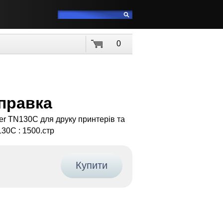
0
аправка
er TN130C для друку принтерів та
30C : 1500.стр
Купити