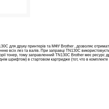
30C для друку принтерів та МФУ Brother , дозволяє отримати
нню всіх лез та валів. При заправці TN130C використовуєт
рії тонер, тому заправленний TN130C Brother меє ресурс др
еднім шрифтом) в стартовом картридже (тот, что в комплект